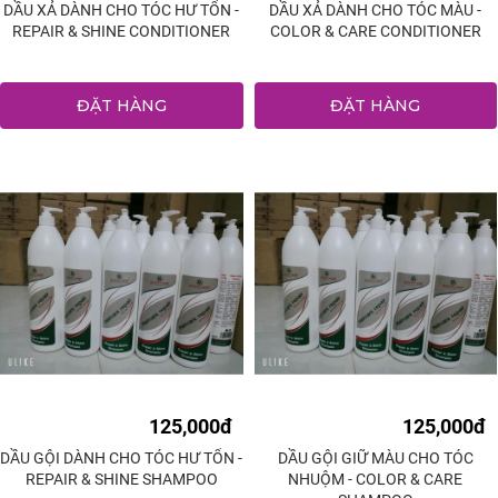
DẦU XẢ DÀNH CHO TÓC HƯ TỔN -
DẦU XẢ DÀNH CHO TÓC MÀU -
REPAIR & SHINE CONDITIONER
COLOR & CARE CONDITIONER
ĐẶT HÀNG
ĐẶT HÀNG
125,000đ
125,000đ
DẦU GỘI DÀNH CHO TÓC HƯ TỔN -
DẦU GỘI GIỮ MÀU CHO TÓC
REPAIR & SHINE SHAMPOO
NHUỘM - COLOR & CARE