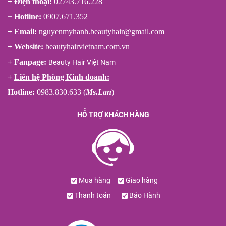
+ Điện thoại:
02743.716.228
+
Hotline:
0907.671.352
+ Email:
nguyenmyhanh.beautyhair@gmail.com
+ Website:
beautyhairvietnam.com.vn
+ Fanpage:
Beauty Hair Việt Nam
+
Liên hệ Phòng Kinh doanh:
Hotline:
0983.830.633 (
Ms.Lan
)
HỖ TRỢ KHÁCH HÀNG
Mua hàng
Giao hàng
Thanh toán
Bảo Hành