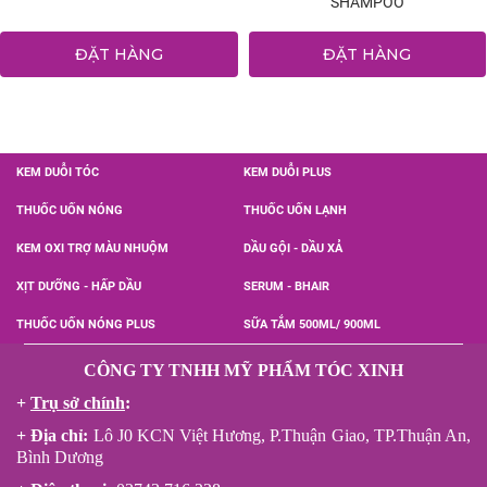
SHAMPOO
ĐẶT HÀNG
ĐẶT HÀNG
KEM DUỖI TÓC
KEM DUỖI PLUS
THUỐC UỐN NÓNG
THUỐC UỐN LẠNH
KEM OXI TRỢ MÀU NHUỘM
DẦU GỘI - DẦU XẢ
XỊT DƯỠNG - HẤP DẦU
SERUM - BHAIR
THUỐC UỐN NÓNG PLUS
SỮA TẮM 500ML/ 900ML
CÔNG TY TNHH MỸ PHẨM TÓC XINH
+
Trụ sở chính
:
+ Địa chỉ:
Lô J0 KCN Việt Hương, P.Thuận Giao, TP.Thuận An,
Bình Dương