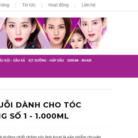
 hàng
Tin tức
Hoạt động
Liên hệ
ẦU GỘI - DẦU XẢ
XỊT DƯỠNG - HẤP DẦU
SERUM - BHAIR
UỖI DÀNH CHO TÓC
 SỐ 1 - 1.000ML
ới dưỡng chất chăm sóc linh hoạt là sản phẩm chuyên