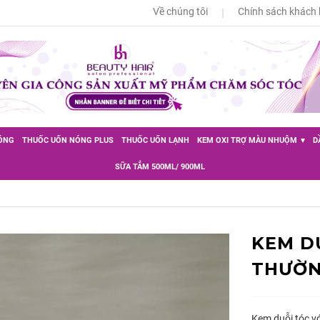
Về chúng tôi
Chính sách khách
ÓNG
THUỐC UỐN NÓNG PLUS
THUỐC UỐN LẠNH
KEM OXI TRỢ MÀU NHUỘM
D
SỮA TẮM 500ML/ 900ML
KEM D
THƯỜNG
Kem duỗi tóc v