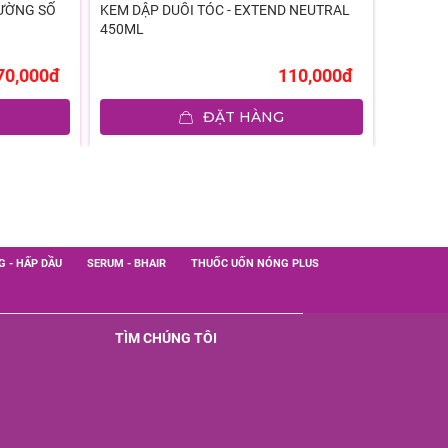
ƯỜNG SỐ
KEM DẬP DUỖI TÓC - EXTEND NEUTRAL
KEM DẬP
450ML
1000ML
70,000đ
110,000đ
ĐẶT HÀNG
G - HẤP DẦU
SERUM - BHAIR
THUỐC UỐN NÓNG PLUS
TÌM CHÚNG TÔI