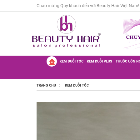
Chào mừng Quý khách đến với Beauty Hair Việt Nam!
KEM DUỖI TÓC
KEM DUỖI PLUS
THUỐC UỐN N
TRANG CHỦ
KEM DUỖI TÓC