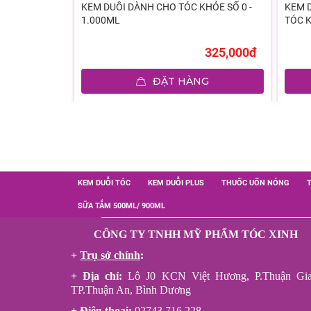
TYLING
KEM DUỖI DÀNH CHO TÓC KHỎE SỐ 0 -
KEM 
1.000ML
TÓC K
170,000đ
325,000đ
G
ĐẶT HÀNG
KEM DUỖI TÓC
KEM DUỖI PLUS
THUỐC UỐN NÓNG
SỮA TẮM 500ML/ 900ML
CÔNG TY TNHH MỸ PHẨM TÓC XINH
+
Trụ sở chính
:
+ Địa chỉ:
Lô J0 KCN Việt Hương, P.Thuận Gia
TP.Thuận An, Bình Dương
+ Điện thoại:
02743.716.228