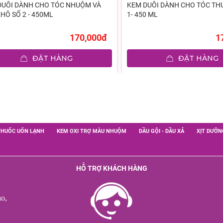
DUỖI DÀNH CHO TÓC NHUỘM VÀ
KEM DUỖI DÀNH CHO TÓC TH
HÔ SỐ 2 - 450ML
1- 450 ML
170,000đ
1
ĐẶT HÀNG
ĐẶT HÀNG
THUỐC UỐN LẠNH
KEM OXI TRỢ MÀU NHUỘM
DẦU GỘI - DẦU XẢ
XỊT DƯỠN
HỖ TRỢ KHÁCH HÀNG
o,