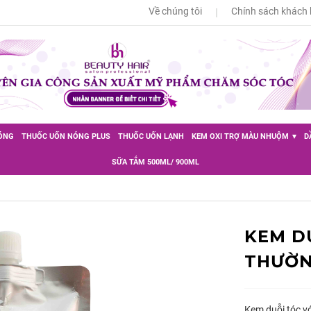
Về chúng tôi
Chính sách khách
ÓNG
THUỐC UỐN NÓNG PLUS
THUỐC UỐN LẠNH
KEM OXI TRỢ MÀU NHUỘM
D
SỮA TẮM 500ML/ 900ML
KEM D
THƯỜNG
Kem duỗi tóc v