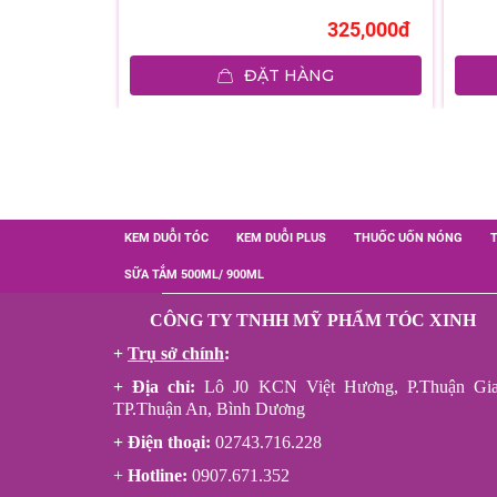
170,000đ
325,000đ
G
ĐẶT HÀNG
KEM DUỖI TÓC
KEM DUỖI PLUS
THUỐC UỐN NÓNG
SỮA TẮM 500ML/ 900ML
CÔNG TY TNHH MỸ PHẨM TÓC XINH
+
Trụ sở chính
:
+ Địa chỉ:
Lô J0 KCN Việt Hương, P.Thuận Gia
TP.Thuận An, Bình Dương
+ Điện thoại:
02743.716.228
+
Hotline:
0907.671.352