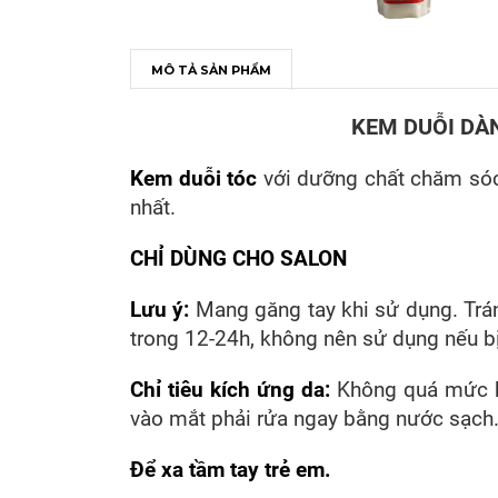
MÔ TẢ SẢN PHẨM
KEM DUỖI DÀNH
Kem duỗi tóc
với dưỡng chất chăm sóc 
nhất.
CHỈ DÙNG CHO SALON
Lưu ý:
Mang găng tay khi sử dụng. Trán
trong 12-24h, không nên sử dụng nếu bị
Chỉ tiêu kích ứng da:
Không quá mức kí
vào mắt phải rửa ngay bằng nước sạch
Để xa tầm tay trẻ em.