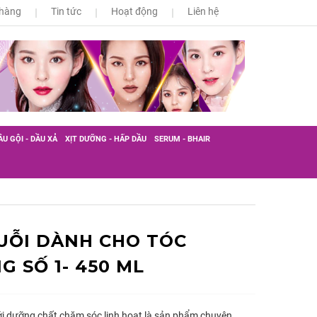
 hàng
Tin tức
Hoạt động
Liên hệ
ẦU GỘI - DẦU XẢ
XỊT DƯỠNG - HẤP DẦU
SERUM - BHAIR
UỖI DÀNH CHO TÓC
 SỐ 1- 450 ML
ới dưỡng chất chăm sóc linh hoạt là sản phẩm chuyên