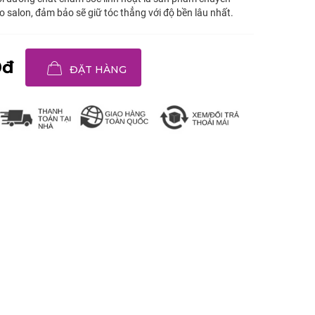
 salon, đảm bảo sẽ giữ tóc thẳng với độ bền lâu nhất.
0đ
ĐẶT HÀNG