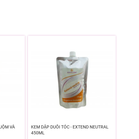
UỘM VÀ
KEM DẬP DUỖI TÓC - EXTEND NEUTRAL
KEM DẬP
450ML
1000ML