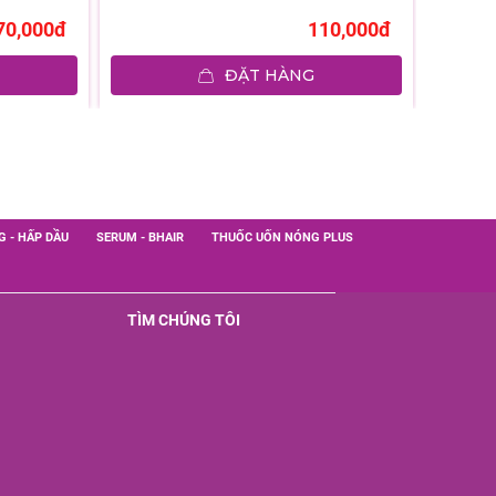
70,000đ
110,000đ
ĐẶT HÀNG
G - HẤP DẦU
SERUM - BHAIR
THUỐC UỐN NÓNG PLUS
TÌM CHÚNG TÔI