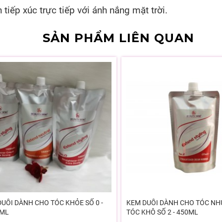
tiếp xúc trực tiếp với ánh nắng mặt trời.
SẢN PHẨM LIÊN QUAN
UỖI DÀNH CHO TÓC KHỎE SỐ 0 -
KEM DUỖI DÀNH CHO TÓC NH
0ML
TÓC KHÔ SỐ 2 - 450ML