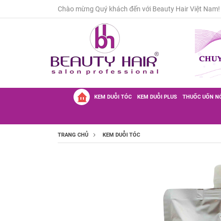
Chào mừng Quý khách đến với Beauty Hair Việt Nam!
KEM DUỖI TÓC
KEM DUỖI PLUS
THUỐC UỐN N
TRANG CHỦ
KEM DUỖI TÓC