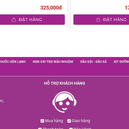
325,000đ
1
ĐẶT HÀNG
ĐẶT HÀNG
THUỐC UỐN LẠNH
KEM OXI TRỢ MÀU NHUỘM
DẦU GỘI - DẦU XẢ
XỊT DƯỠN
HỖ TRỢ KHÁCH HÀNG
o,
Mua hàng
Giao hàng