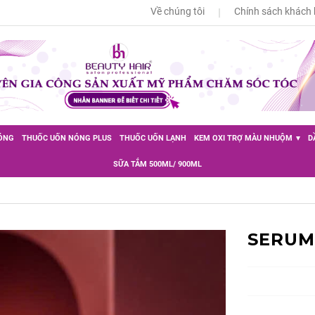
Về chúng tôi
Chính sách khách
ÓNG
THUỐC UỐN NÓNG PLUS
THUỐC UỐN LẠNH
KEM OXI TRỢ MÀU NHUỘM
D
SỮA TẮM 500ML/ 900ML
SERUM