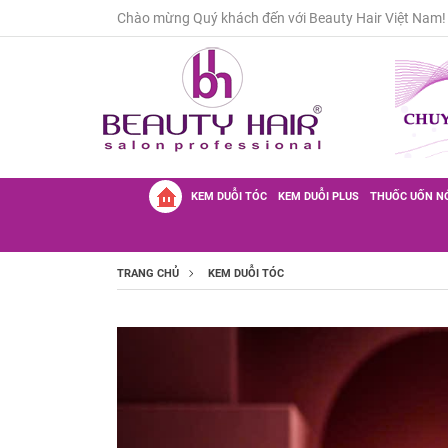
Chào mừng Quý khách đến với Beauty Hair Việt Nam!
KEM DUỖI TÓC
KEM DUỖI PLUS
THUỐC UỐN N
TRANG CHỦ
KEM DUỖI TÓC