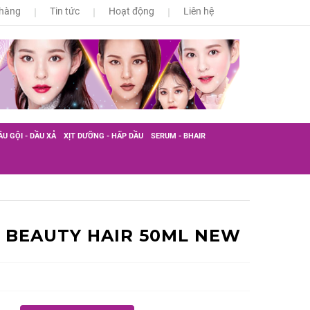
 hàng
Tin tức
Hoạt động
Liên hệ
ẦU GỘI - DẦU XẢ
XỊT DƯỠNG - HẤP DẦU
SERUM - BHAIR
 BEAUTY HAIR 50ML NEW