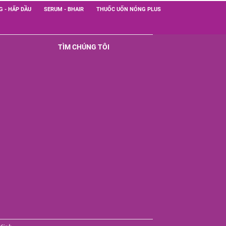
G - HẤP DẦU
SERUM - BHAIR
THUỐC UỐN NÓNG PLUS
TÌM CHÚNG TÔI