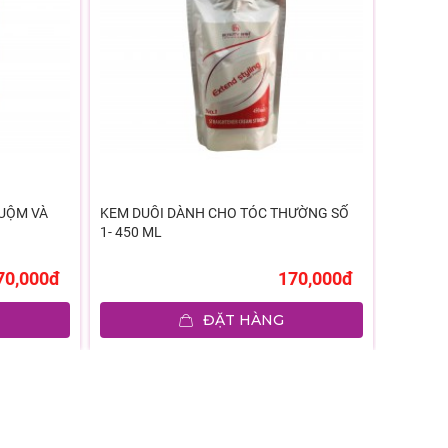
UỘM VÀ
KEM DUỖI DÀNH CHO TÓC THƯỜNG SỐ
KEM DẬP
1- 450 ML
450ML
70,000đ
170,000đ
ĐẶT HÀNG