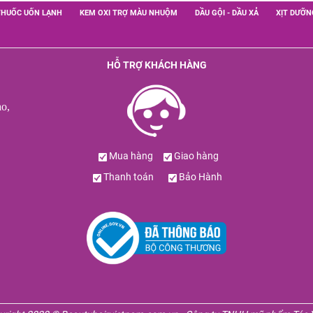
THUỐC UỐN LẠNH
KEM OXI TRỢ MÀU NHUỘM
DẦU GỘI - DẦU XẢ
XỊT DƯỠN
HỖ TRỢ KHÁCH HÀNG
o,
Mua hàng
Giao hàng
Thanh toán
Bảo Hành