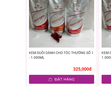
TYLING
KEM DUỖI DÀNH CHO TÓC THƯỜNG SỐ 1
KEM D
- 1.000ML
1.00
170,000đ
325,000đ
G
ĐẶT HÀNG