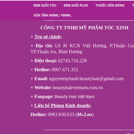
KEM DUỖI TÓC
KEM DUỖI PLUS
THUỐC UỐN NÓNG
SỮA TẮM 500ML/ 900ML
CÔNG TY TNHH MỸ PHẨM TÓC XINH
+
Trụ sở chính
:
+ Địa chỉ:
Lô J0 KCN Việt Hương, P.Thuận Gia
TP.Thuận An, Bình Dương
+ Điện thoại:
02743.716.228
+
Hotline:
0907.671.352
+ Email:
nguyenmyhanh.beautyhair@gmail.com
+ Website:
beautyhairvietnam.com.vn
+ Fanpage:
Beauty Hair Việt Nam
+
Liên hệ Phòng Kinh doanh:
Hotline:
0983.830.633 (
Ms.Lan
)