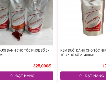
UỖI DÀNH CHO TÓC KHỎE SỐ 0 -
KEM DUỖI DÀNH CHO TÓC NH
0ML
TÓC KHÔ SỐ 2 - 450ML
325,000đ
1
ĐẶT HÀNG
ĐẶT HÀNG