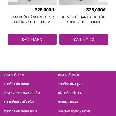
0đ
325,000đ
325,000đ
D
KEM DUỖI DÀNH CHO TÓC
KEM DUỖI DÀNH CHO TÓC
K
THƯỜNG SỐ 1 - 1.000ML
KHỎE SỐ 0 - 1.000ML
N
ĐẶT HÀNG
ĐẶT HÀNG
KEM DUỖI TÓC
KEM DUỖI PLUS
THUỐC UỐN NÓNG
THUỐC UỐN LẠNH
KEM OXI TRỢ MÀU NHUỘM
DẦU GỘI - DẦU XẢ
XỊT DƯỠNG - HẤP DẦU
SERUM - BHAIR
THUỐC UỐN NÓNG PLUS
SỮA TẮM 500ML/ 900ML