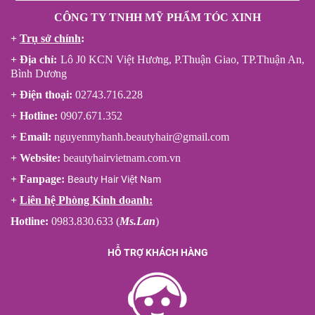
CÔNG TY TNHH MỸ PHẨM TÓC XINH
+
Trụ sở chính
:
+ Địa chỉ:
Lô J0 KCN Việt Hương, P.Thuận Giao, TP.Thuận An,
Bình Dương
+ Điện thoại:
02743.716.228
+
Hotline:
0907.671.352
+ Email:
nguyenmyhanh.beautyhair@gmail.com
+ Website:
beautyhairvietnam.com.vn
+ Fanpage:
Beauty Hair Việt Nam
+
Liên hệ Phòng Kinh doanh:
Hotline:
0983.830.633 (
Ms.Lan
)
HỖ TRỢ KHÁCH HÀNG